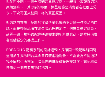
但配料不同。一個有嚼勁的黑糖珍珠、一顆咬下去爆漿的水
果爆爆珠、一片Q彈的椰果，這些細節是消費者在社群上分
享、下次再回來點同一杯的真正原因。
對通路商來說，配料的採購決策影響的不只是一杯飲品的口
感，而是整個品牌在消費者心裡的定位。選擇能穩定供貨、
品質一致、規格適配你通路需求的配料供應商，是維持消費
者體驗穩定的基礎工作。
BOBA CHiC 配料系列的設計邏輯，是讓同一款配料能同時
適用於手搖飲吧台與零售包裝兩種場景。不需要為不同通路
找不同的供應來源，降低你的供應鏈管理複雜度，讓配料這
件事少一個需要煩惱的地方。
配料的品質，決定消費者下
次還會不會回來