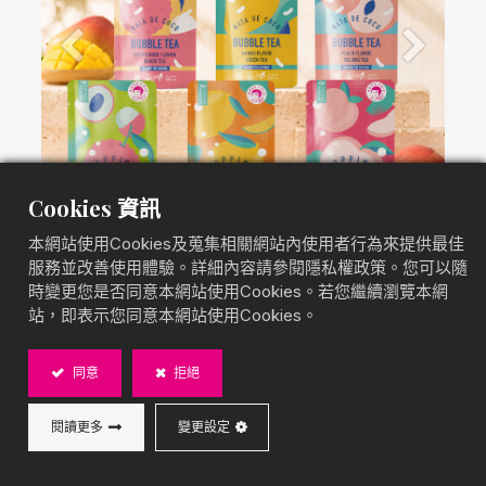
Previous
Next
Cookies 資訊
本網站使用Cookies及蒐集相關網站內使用者行為來提供最佳
服務並改善使用體驗。詳細內容請參閱隱私權政策。您可以隨
時變更您是否同意本網站使用Cookies。若您繼續瀏覽本網
站，即表示您同意本網站使用Cookies。
剛從米蘭回來，帶了一個好消息。
同意
拒絕
BOBA CHiC的
Fruit Tea Pouch Drink
—爆爆珠與
椰果水果茶 RTD 袋裝全系列，在 TuttoFood 2026
閱讀更多
變更設定
拿下 Better Future
Award 2026「Innovazione di