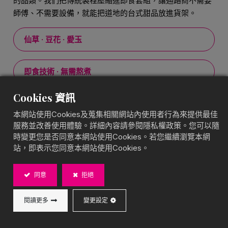
的品類。我們把傳統製程壓縮進即食套組，讓通路商不需要
師傅、不需要設備，就能把道地的台式甜品放進貨架。
仙草 · 豆花 · 愛玉
即食技術 · 無需熬煮
Cookies 資訊
SGS 嚴格檢驗 · 常溫保存
本網站使用Cookies及蒐集相關網站內使用者行為來提供最佳
服務並改善使用體驗。詳細內容請參閱隱私權政策。您可以隨
時變更您是否同意本網站使用Cookies。若您繼續瀏覽本網
站，即表示您同意本網站使用Cookies。
台灣甜品在全球市場是一個
同意
拒絕
幾乎沒有供給的品類
閱讀更多
變更設定
珍珠奶茶讓全球消費者認識了台灣飲品。但在甜品這個品類