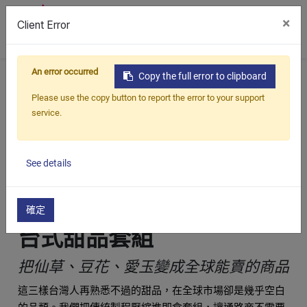
×
Client Error
0
台式經
An error occurred
首頁
產品
甜品套組
台式經典甜品組
Copy the full error to clipboard
Please use the copy button to report the error to your support
典甜品
service.
CATEGORY
台式經典甜品組
組
See details
確定
台式甜品套組
把仙草、豆花、愛玉變成全球能賣的商品
這三樣台灣人再熟悉不過的甜品，在全球市場卻是幾乎空白