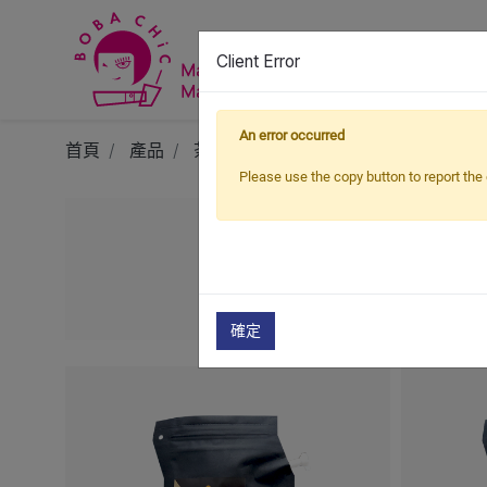
Client Error
An error occurred
首頁
產品
茶
隨行掛耳茶包
Please use the copy button to report the 
確定