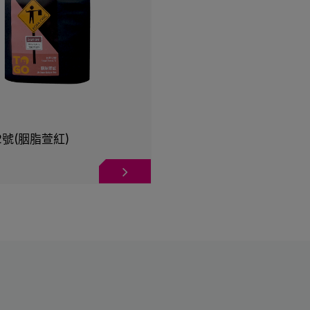
2號(胭脂萱紅)