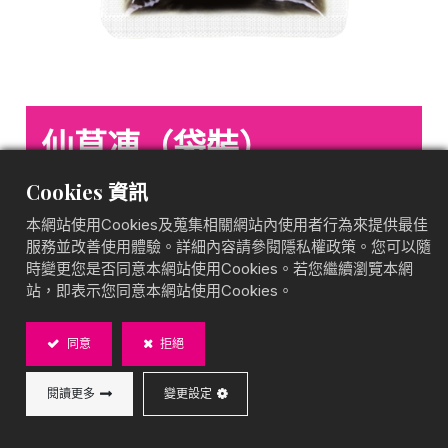
仙草凍（袋裝）
果凍袋裝
Cookies 資訊
綿密清爽，經典風味
本網站使用Cookies及蒐集相關網站內使用者行為來提供最佳
BOBA CHiC 仙草凍（袋裝），選用 優質仙草，口感滑
服務並改善使用體驗。詳細內容請參閱隱私權政策。您可以隨
順、香氣濃郁，適合搭配奶茶、豆花或剉冰等甜品，增
時變更您是否同意本網站使用Cookies。若您繼續瀏覽本網
添經典風味。小包裝設計，方便取用，適合業者或多人
站，即表示您同意本網站使用Cookies。
使用，讓您的甜品更加豐富！
同意
拒絕
容量: 50g/ 袋
閱讀更多
變更設定