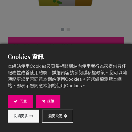
綠茶凍（杯裝）
Cookies 資訊
果凍杯裝
本網站使用Cookies及蒐集相關網站內使用者行為來提供最佳
茶香撲鼻，口感細膩
服務並改善使用體驗。詳細內容請參閱隱私權政策。您可以隨
BOBA CHiC 綠茶凍（杯裝），帶有淡雅清新的綠茶香
時變更您是否同意本網站使用Cookies。若您繼續瀏覽本網
氣，口感滑順細膩，適合搭配果茶或甜品，開蓋即食，
站，即表示您同意本網站使用Cookies。
輕鬆享用！
同意
拒絕
內容物：450g/杯
閱讀更多
變更設定