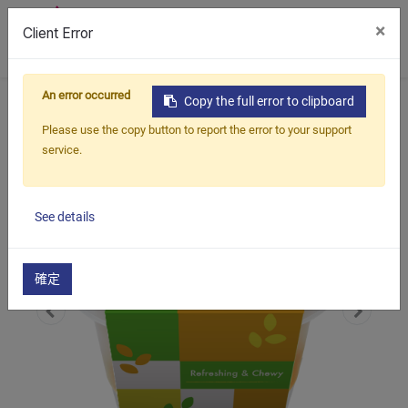
×
Client Error
0
An error occurred
首頁
產品
配料
果凍杯裝
綠茶凍（杯裝）
Copy the full error to clipboard
Please use the copy button to report the error to your support
service.
See details
確定