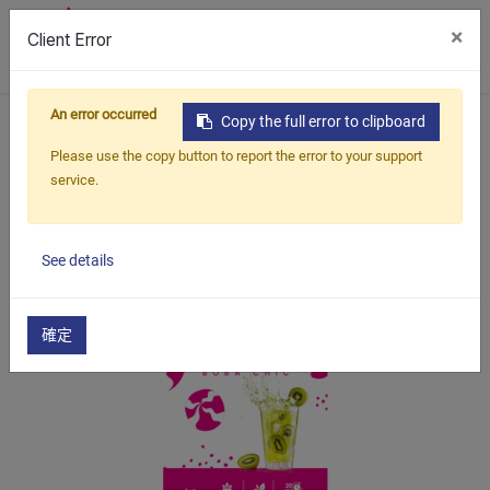
×
Client Error
0
An error occurred
首頁
產品
水果茶套組
水果茶盒裝
Copy the full error to clipboard
奇異果綠茶
Please use the copy button to report the error to your support
service.
See details
確定