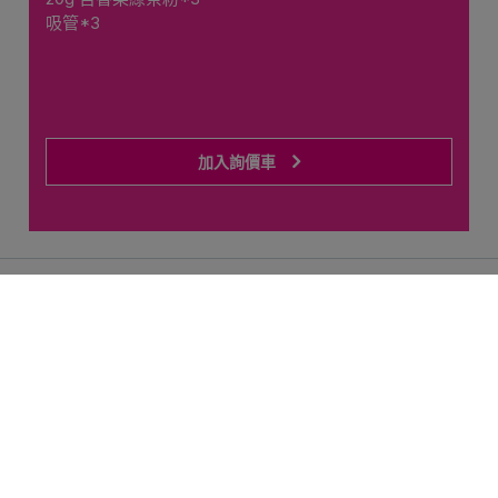
吸管*3
加入詢價車
Cookies 資訊
本網站使用Cookies及蒐集相關網站內使用者行為來提供最
佳服務並改善使用體驗。詳細內容請參閱隱私權政策。您可
以隨時變更您是否同意本網站使用Cookies。若您繼續瀏覽
本網站，即表示您同意本網站使用Cookies。
Previous
Next
同意
拒絕