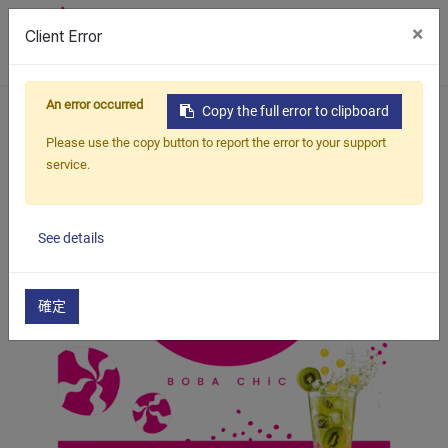
×
Client Error
0
An error occurred
首頁
產品
水果茶套組
爆爆珠水果茶組
Copy the full error to clipboard
奇異果百香爆爆珠綠茶
Please use the copy button to report the error to your support
service.
See details
確定