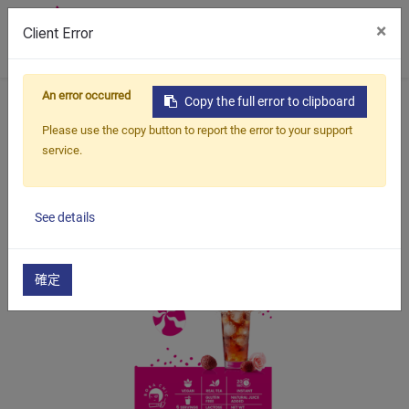
×
Client Error
0
An error occurred
首頁
產品
水果茶套組
水果茶盒裝
荔枝紅茶
Copy the full error to clipboard
Please use the copy button to report the error to your support
service.
See details
確定