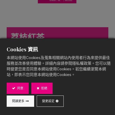
荔枝紅茶
水果茶盒裝
Cookies 資訊
花果交織，典雅迷人
本網站使用Cookies及蒐集相關網站內使用者行為來提供最佳
BOBA CHiC 荔枝玫瑰紅茶，結合荔枝的蜜香果韻與玫
服務並改善使用體驗。詳細內容請參閱隱私權政策。您可以隨
瑰的優雅花香，搭配醇厚紅茶，帶來細膩且層次豐富的
時變更您是否同意本網站使用Cookies。若您繼續瀏覽本網
果茶風味。即沖即飲，無需額外調製，無麩質、全素、
站，即表示您同意本網站使用Cookies。
台灣製造，可搭配 BOBA CHiC 配料，打造專屬的精緻
果茶體驗！
同意
拒絕
內容物：
閱讀更多
變更設定
20g 荔枝紅茶粉*6