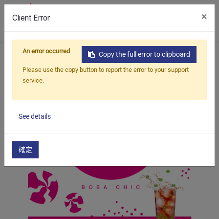
×
Client Error
0
An error occurred
首頁
產品
水果茶套組
爆爆珠水果茶組
Copy the full error to clipboard
荔枝玫瑰奇異果爆爆珠紅茶
Please use the copy button to report the error to your support
service.
See details
確定