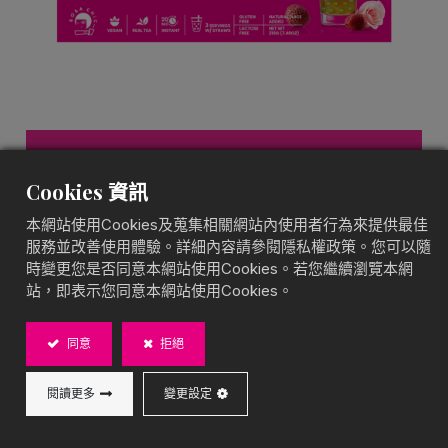
荔枝玫瑰奇異果爆爆珠紅
Cookies 資訊
茶
本網站使用Cookies及蒐集相關網站內使用者行為來提供最佳
爆爆珠水果茶
服務並改善使用體驗。詳細內容請參閱隱私權政策。您可以隨
時變更您是否同意本網站使用Cookies。若您繼續瀏覽本網
優雅花果香，醇厚紅茶基底
站，即表示您同意本網站使用Cookies。
BOBA CHiC 荔枝玫瑰爆爆珠紅茶，結合荔枝的清甜果
香與玫瑰的優雅花香，搭配爆爆珠帶來滿滿果汁感，與
同意
拒絕
濃郁紅茶基底完美融合，打造浪漫細膩的口感。即溶沖
泡，無需額外調製，無麩質、全素、台灣製造，輕鬆享
受精緻手搖飲風味！
閱讀更多
變更設定
內容物：