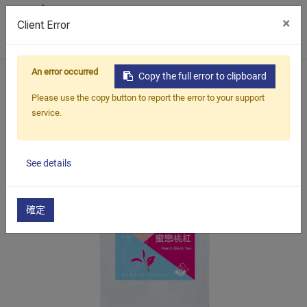
×
Client Error
0
An error occurred
首頁
產品
茶
精選原葉茶包
蜜戀桃紅
Copy the full error to clipboard
Please use the copy button to report the error to your support
service.
See details
確定