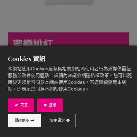
蜜戀桃紅
精選原葉茶包
Cookies 資訊
果香濃郁，紅茶甘醇
本網站使用Cookies及蒐集相關網站內使用者行為來提供最佳
BOBA CHiC 水蜜桃紅茶，融合嚴選紅茶與鮮甜水蜜桃
服務並改善使用體驗。詳細內容請參閱隱私權政策。您可以隨
香氣，茶湯琥珀透亮，入口先是濃郁紅茶韻，隨後綻放
時變更您是否同意本網站使用Cookies。若您繼續瀏覽本網
水蜜桃果香，清甜爽口。適合單獨品飲或搭配珍珠與奶
站，即表示您同意本網站使用Cookies。
泡，打造多層次風味的果茶！
同意
拒絕
內容物：
2g 茶包*15個/袋；40袋/箱
閱讀更多
變更設定