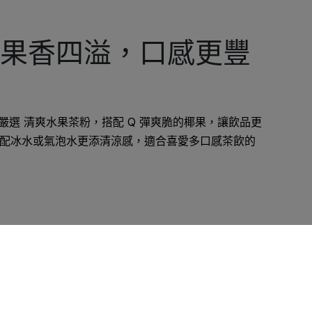
X 果香四溢，口感更豐
組，嚴選 清爽水果茶粉，搭配 Q 彈爽脆的椰果，讓飲品更
配冰水或氣泡水更添清涼感，適合喜愛多口感茶飲的
隨時變更您是否同意本網站使用Cookies。若您繼續瀏