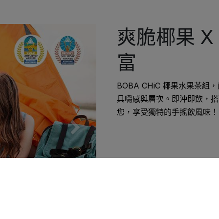
爽脆椰果 
富
BOBA CHiC 椰果水果茶
具嚼感與層次。即沖即飲，搭
您，享受獨特的手搖飲風味！
Next
提供最佳服務並改善使用體驗。詳細內容請參閱隱私權政策。您可以