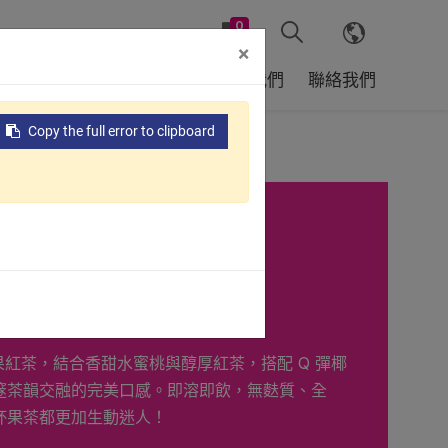
0
×
戶
全球據點
支援服務
關於我們
聯絡我們
Copy the full error to clipboard
椰果紅茶
桃椰果紅茶，結合香甜水蜜桃與醇厚紅茶，搭配 Q 彈椰
邃茶韻交融的完美口感。即溶即飲，無麩質、全
杯果茶都更加生動迷人！