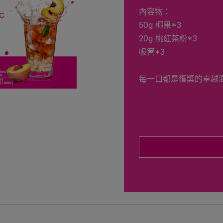
內容物：
50g 椰果*3
20g 桃紅茶粉*3
吸管*3
每一口都是獲獎的卓越滋味 –