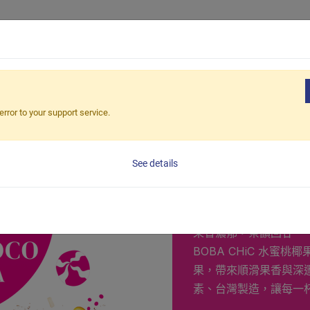
產品
企業客
桃椰果紅茶
error to your support service.
水蜜桃
See details
椰果水果茶組
果香濃郁，茶韻回甘
BOBA CHiC 水蜜
果，帶來順滑果香與深
素、台灣製造，讓每一