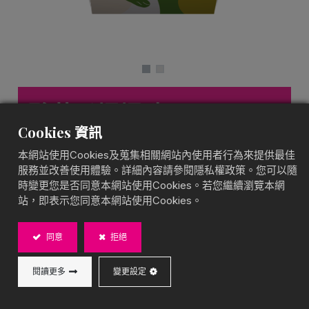
酸黃瓜爆爆珠
Cookies 資訊
鹹味爆爆珠
本網站使用Cookies及蒐集相關網站內使用者行為來提供最佳
酸爽清脆，創意配料
服務並改善使用體驗。詳細內容請參閱隱私權政策。您可以隨
BOBA CHiC 酸黃瓜爆爆珠，創新地將酸爽黃瓜風味注
時變更您是否同意本網站使用Cookies。若您繼續瀏覽本網
入爆爆珠，適合搭配各式沙拉、輕食或料理，帶來清爽
站，即表示您同意本網站使用Cookies。
酸脆的口感層次！
同意
拒絕
內容物：100g / 袋
閱讀更多
變更設定