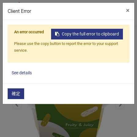
×
Client Error
0
An error occurred
首頁
產品
鹹食
鹹味爆爆珠
酸黃瓜爆爆珠
Copy the full error to clipboard
Please use the copy button to report the error to your support
service.
See details
確定