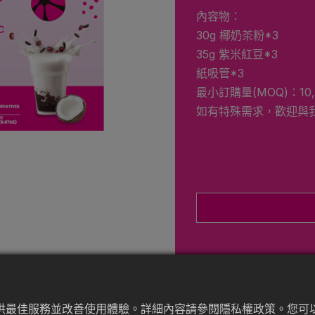
內容物：
30g 椰奶茶粉*3
35g 紫米紅豆*3
紙吸管*3
最小訂購量(MOQ)：10,
如有特殊需求，歡迎與
提供最佳服務並改善使用體驗。詳細內容請參閱隱私權政策。您可以