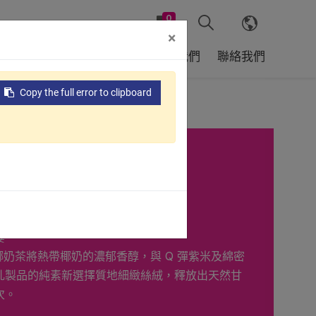
0
×
戶
全球據點
支援服務
關於我們
聯絡我們
Copy the full error to clipboard
豆椰奶
茶套組
宴
紅豆椰奶茶將熱帶椰奶的濃郁香醇，與 Q 彈紫米及綿密
乳製品的純素新選擇質地細緻絲絨，釋放出天然甘
次。