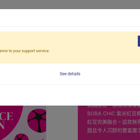
產品
企業客
紅豆椰奶
error to your support service.
紫米紅
See details
雙配料珍珠奶
異國醇香，極致絲滑饗
BOBA CHiC 紫米
紅豆完美融合。這款無
甜且令人沉醉的豐富層