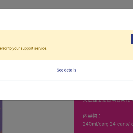
產品
企業客
飲
error to your support service.
蜂蜜菊
See details
罐裝氣泡飲
天然蜂蜜結合清香菊花
內容物：
240ml/can; 24 cans/ 