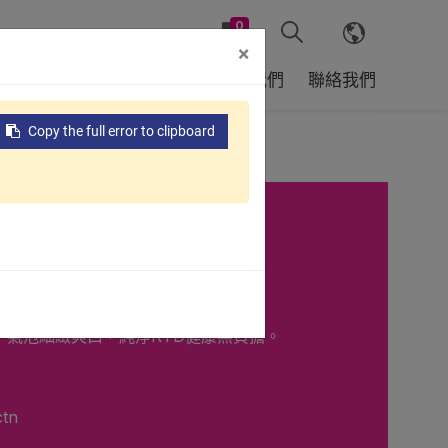
0
×
戶
全球據點
支援服務
關於我們
聯絡我們
Copy the full error to clipboard
花氣泡飲
，氣泡細緻爽口，純淨RTD健康無負擔。
ctn