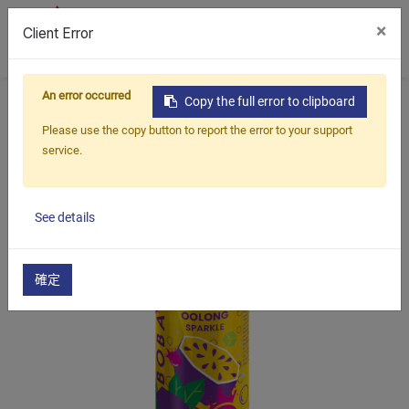
×
Client Error
0
An error occurred
首頁
產品
即飲
罐裝氣泡飲
Copy the full error to clipboard
百香烏龍爆珠蘆薈氣泡飲
Please use the copy button to report the error to your support
service.
See details
確定