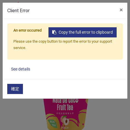
×
Client Error
0
An error occurred
首頁
產品
白桃椰果烏龍茶
Copy the full error to clipboard
Please use the copy button to report the error to your support
service.
See details
確定