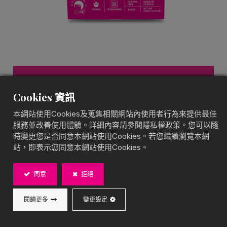
草莓爆爆珠（盒裝）
Cookies 資訊
爆爆珠盒裝
本網站使用Cookies及蒐集相關網站內使用者行為來提供最佳
服務並改善使用體驗。詳細內容請參閱隱私權政策。您可以隨
香甜莓果，滿滿果汁
時變更您是否同意本網站使用Cookies。若您繼續瀏覽本網
BOBA CHiC 草莓爆爆珠（盒裝），選用香甜草莓果
站，即表示您同意本網站使用Cookies。
汁，搭配Q彈外層，咬開即釋放濃郁莓果香氣。獨立小
包設計，方便分享與使用，適合搭配果茶、冰沙或甜
點，讓您的料理更加豐富有趣！
同意
拒絕
內容物：50g*8/盒
閱讀更多
變更設定