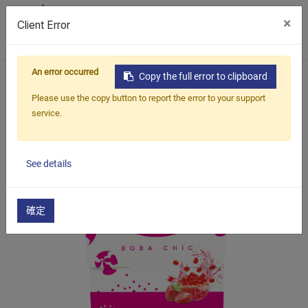
×
Client Error
0
An error occurred
首頁
產品
配料
爆爆珠盒裝
Copy the full error to clipboard
草莓爆爆珠（盒裝）
Please use the copy button to report the error to your support
service.
See details
確定