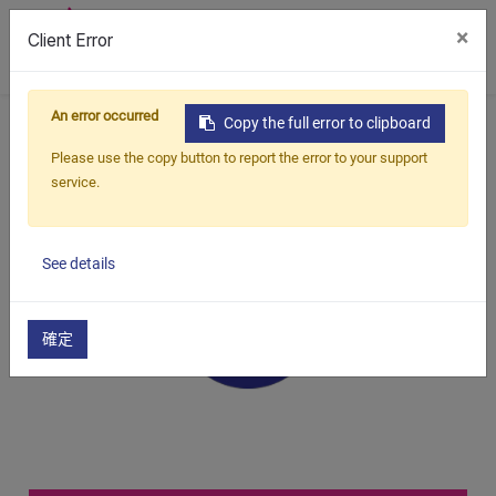
×
Client Error
0
An error occurred
首頁
產品
配料
罐裝配料
馬蹄爆珠
Copy the full error to clipboard
Please use the copy button to report the error to your support
service.
See details
確定