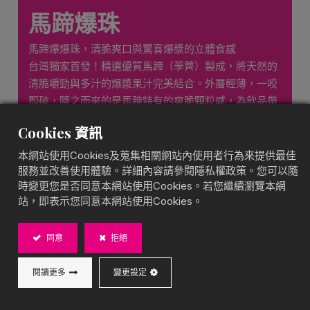
馬蹄爆珠
馬蹄爆爆珠，清脆爽口與驚喜爆漿的立體食感
台灣獨家首發！精選優質馬蹄（荸薺）製成，將天然的
清脆嚼勁與多汁的爆漿果汁完美結合。外層輕薄，一咬
即破，隨之而來的是馬蹄特有的爽脆顆粒感，為飲品帶
來豐富的立體層次。具備極佳的抗凍性與耐熱穩定度，
Cookies 資訊
開罐即食，是打破傳統配料想像的創新研發。
本網站使用Cookies及蒐集相關網站內使用者行為來提供最佳
特色：清脆馬蹄顆粒、極佳抗凍性
服務並改善使用體驗。詳細內容請參閱隱私權政策。您可以隨
時變更您是否同意本網站使用Cookies。若您繼續瀏覽本網
站，即表示您同意本網站使用Cookies。
850g/ 罐, 12罐/箱
同意
拒絕
閱讀更多
變更設定
加入詢價車